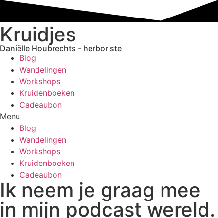
Ga
naar
Kruidjes
de
inhoud
Daniëlle Houbrechts - herboriste
Blog
Wandelingen
Workshops
Kruidenboeken
Cadeaubon
Menu
Blog
Wandelingen
Workshops
Kruidenboeken
Cadeaubon
Ik neem je graag mee
in mijn podcast wereld.