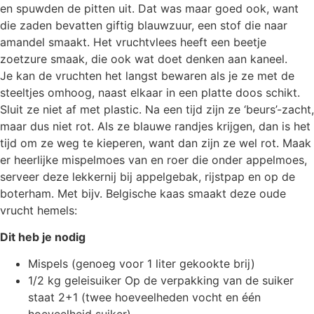
en spuwden de pitten uit. Dat was maar goed ook, want
die zaden bevatten giftig blauwzuur, een stof die naar
amandel smaakt. Het vruchtvlees heeft een beetje
zoetzure smaak, die ook wat doet denken aan kaneel.
Je kan de vruchten het langst bewaren als je ze met de
steeltjes omhoog, naast elkaar in een platte doos schikt.
Sluit ze niet af met plastic. Na een tijd zijn ze ‘beurs’-zacht,
maar dus niet rot. Als ze blauwe randjes krijgen, dan is het
tijd om ze weg te kieperen, want dan zijn ze wel rot. Maak
er heerlijke mispelmoes van en roer die onder appelmoes,
serveer deze lekkernij bij appelgebak, rijstpap en op de
boterham. Met bijv. Belgische kaas smaakt deze oude
vrucht hemels:
Dit heb je nodig
Mispels (genoeg voor 1 liter gekookte brij)
1/2 kg geleisuiker Op de verpakking van de suiker
staat 2+1 (twee hoeveelheden vocht en één