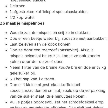
hoeveelheid suiker).
1 citroen
1 afgestreken koffielepel speculaaskruiden
1/2 kop water
Zo maak je mispelmoes
Was de zachte mispels en snij ze in stukken.
Doe er een beetje water bij, zodat ze niet aanbakken.
Laat ze even aan de kook komen.
Doe ze door een roerzeef (passevite). Als alle
mispels helemaal beurs zijn, kan je ze ook zonder
koken door de roerzeef doen.
Neem 1 liter van de bruine
koude
brij en doe er ½ kg
geleisuiker bij.
Nu het sap van 1 citroen.
Doe er 1 kleine afgestreken koffielepel
speculaaskruiden bij en laat, zoals op de verpakking
van de suiker staat, drie minuutjes koken.
Vul je potjes boordevol, zet het schroefdeksel erop
en laat ze omgekeerd afkoelen. Dan sluit het deksel