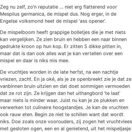
Zeg nu zelf, zo’n reputatie … niet erg flatterend voor
Mespilus germanica, de mispel dus. Nog erger, in de
Engelse volksmond heet de mispel ‘ass opener’.
De mispelboom heeft grappige bolletjes die je met niets
kan vergelijken. Ze zien bruin en hebben een naar binnen
gedrukte kroon op hun kop. Er zitten 5 dikke pitten in,
maar dat is dan ook alles wat je kan vertellen over een
mispel en daar is niks mis mee.
De vruchtjes worden in de late herfst, na een nachtje
vriezen, zacht. En ja oké, als je ze openbreekt zie je dat ze
vanbinnen bruin uitzien en dat doet sommigen vermoeden
dat ze rot zijn. Ze krijgen dan het uithangbord ‘te laat’
maar niets is minder waar. Juist nu kan je ze plukken en
verwerken tot culinaire hoogstandjes. Je kan de vruchten
ook rauw eten. Begin ze niet te schillen want dat wordt
niks. Doe zoals onze voorouders, zij zogen het vruchtvlees
met gesloten ogen, een en al genietend, uit het mispeljasje