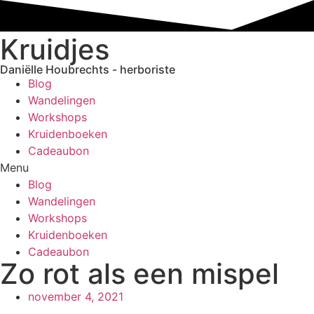
Ga
naar
Kruidjes
de
inhoud
Daniëlle Houbrechts - herboriste
Blog
Wandelingen
Workshops
Kruidenboeken
Cadeaubon
Menu
Blog
Wandelingen
Workshops
Kruidenboeken
Cadeaubon
Zo rot als een mispel
november 4, 2021