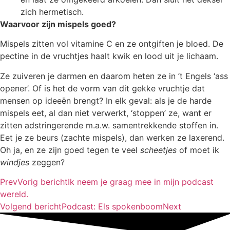
zich hermetisch.
Waarvoor zijn mispels goed?
Mispels zitten vol vitamine C en ze ontgiften je bloed. De
pectine in de vruchtjes haalt kwik en lood uit je lichaam.
Ze zuiveren je darmen en daarom heten ze in ’t Engels ‘ass
opener’. Of is het de vorm van dit gekke vruchtje dat
mensen op ideeën brengt? In elk geval: als je de harde
mispels eet, al dan niet verwerkt, ‘stoppen’ ze, want er
zitten adstringerende m.a.w. samentrekkende stoffen in.
Eet je ze beurs (zachte mispels), dan werken ze laxerend.
Oh ja, en ze zijn goed tegen te veel
scheetjes
of moet ik
windjes
zeggen?
Prev
Vorig bericht
Ik neem je graag mee in mijn podcast
wereld.
Volgend bericht
Podcast: Els spokenboom
Next